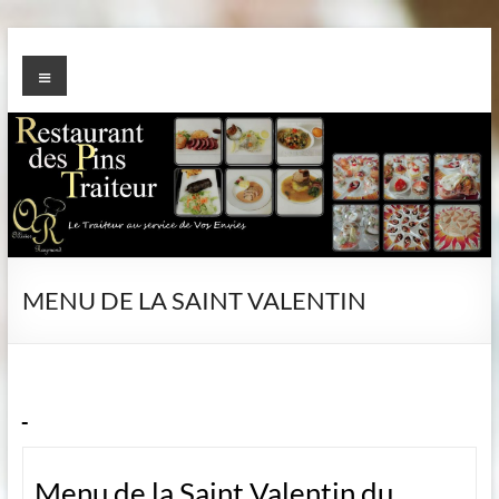
Aller
au
TRAITEUR des PINS
Menu
contenu
MENU DE LA SAINT VALENTIN
Menu de la Saint Valentin du