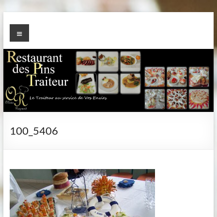
Aller
au
TRAITEUR des PINS
Menu
contenu
100_5406