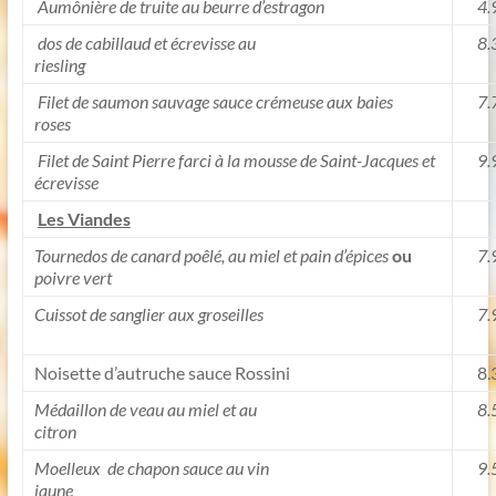
Aumônière de truite au beurre d’estragon
4.
dos de cabillaud et écrevisse au
8.
riesling
Filet de saumon sauvage sauce crémeuse aux baies
7.
roses
Filet de Saint Pierre farci à la mousse de Saint-Jacques et
9.
écrevisse
Les Viandes
Tournedos de canard poêlé, au miel et pain d’épices
ou
7.9
poivre vert
Cuissot de sanglier aux groseilles
7.9
Noisette d’autruche sauce Rossini
8.3
Médaillon de veau au miel et au
8.5
citron
Moelleux de chapon sauce au vin
9.5
jaune