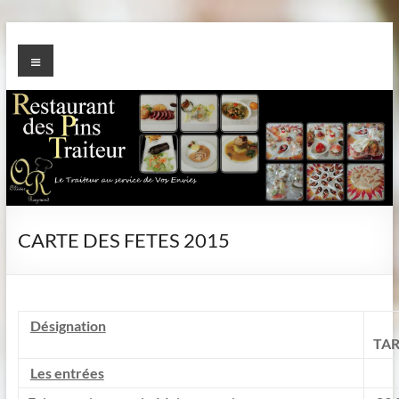
Aller
au
TRAITEUR des PINS
Menu
contenu
CARTE DES FETES 2015
Désignation
TAR
Les entrées