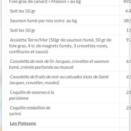
Foie gras de canard « Maison » au kg
89.
Soit les 50 gr
4.4
Saumon fumé par nos soins au kg
38.
Soit les 50 gr
1.9
Assiette Terre/Mer (50gr de saumon fumé, 50 gr de
9.7
foie gras, 4 tr. de magrets fumés, 3 crevettes roses,
confitures et sauce)
Cassolette de noix de St-Jacques, crevettes et saumon
6.
fumé, crémée parfumée au muscat
Cassolette de fruits de mer au calvados (noix de Saint-
4.
Jacques, crevettes, moules)
Coquille de saumon à la
2.
parisienne
Coquille médaillon de
2.
surimi
Les Poissons