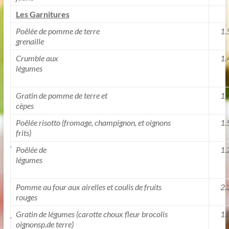
Les Garnitures
Poêlée de pomme de terre
1.5
grenaille
Crumble aux
1.4
légumes
Gratin de pomme de terre et
1.2
cèpes
Poêlée risotto (fromage, champignon, et oignons
1.5
frits)
Poêlée de
1.2
légumes
Pomme au four aux airelles et coulis de fruits
2.2
rouges
Gratin de légumes (carotte choux fleur brocolis
1.3
oignonsp.de terre)