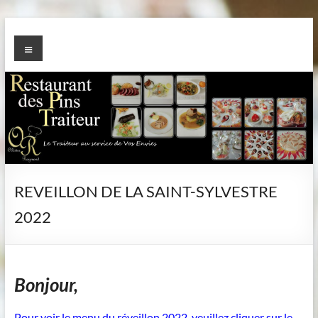
Aller
au
TRAITEUR des PINS
Menu
contenu
REVEILLON DE LA SAINT-SYLVESTRE
2022
Bonjour,
Pour voir le menu du réveillon 2022, veuillez cliquer sur le