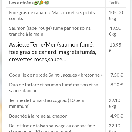
Les entrées
Tarifs
Foie gras de canard « Maison » et ses petits
105.00
confits
€kg
Saumon (label rouge) fumé par nos soins,
49.50
tranché à la main
€kg
Assiette Terre/Mer (saumon fumé,
13.95
€
foie gras de canard, magrets fumés,
crevettes roses,sauce…
Coquille de noix de Saint-Jacques « bretonne »
7.50 €
Duo de tartare et saumon fumé maison et sa
8.20 €
sauce blanche
Terrine de homard au cognac (10 pers
29.10
minimum)
€kg
Bouchée à la reine au chapon
4.90 €
Ballottine de faisan sauvage au cognac fine
32.10
champagne (10 pers minimum)
€kg