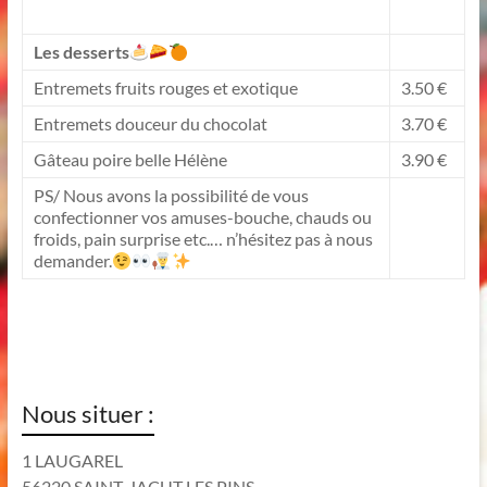
Les desserts
Entremets fruits rouges et exotique
3.50 €
Entremets douceur du chocolat
3.70 €
Gâteau poire belle Hélène
3.90 €
PS/ Nous avons la possibilité de vous
confectionner vos amuses-bouche, chauds ou
froids, pain surprise etc.… n’hésitez pas à nous
demander.
Nous situer :
1 LAUGAREL
56220 SAINT-JACUT LES PINS