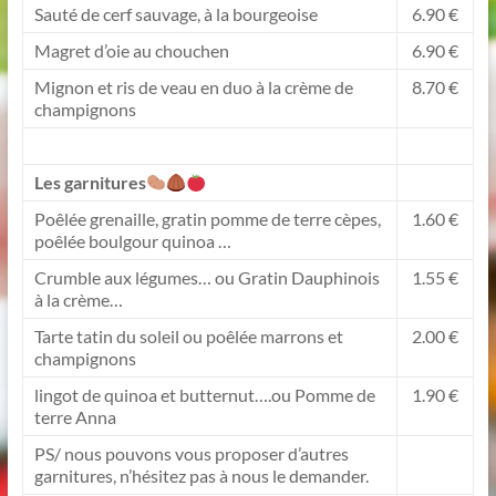
Sauté de cerf sauvage, à la bourgeoise
6.90 €
Magret d’oie au chouchen
6.90 €
Mignon et ris de veau en duo à la crème de
8.70 €
champignons
Les garnitures
Poêlée grenaille, gratin pomme de terre cèpes,
1.60 €
poêlée boulgour quinoa …
Crumble aux légumes… ou Gratin Dauphinois
1.55 €
à la crème…
Tarte tatin du soleil ou poêlée marrons et
2.00 €
champignons
lingot de quinoa et butternut….ou Pomme de
1.90 €
terre Anna
PS/ nous pouvons vous proposer d’autres
garnitures, n’hésitez pas à nous le demander.